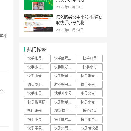
2023年06月14日
怎么购买快手小号-快速获
取快手小号的秘
2023年06月14日
热门标签
快手账号买卖
快手账号购买
快手账号
快手小号购买
快手账号交易
快手小号
快手小号批发
快手账号出售
快手账号批发
购买快手账号
游戏账号交易
快手小号下载
快手账号回收
快手开小号
账号交易平台
快手销售额
快手账号转让
快手小号出售
热门账号数据
25级快手账号
低价购买
快手小号平台
快手账号私人
快手账号价格
快手等级神器
快手交易安全
快手号交易