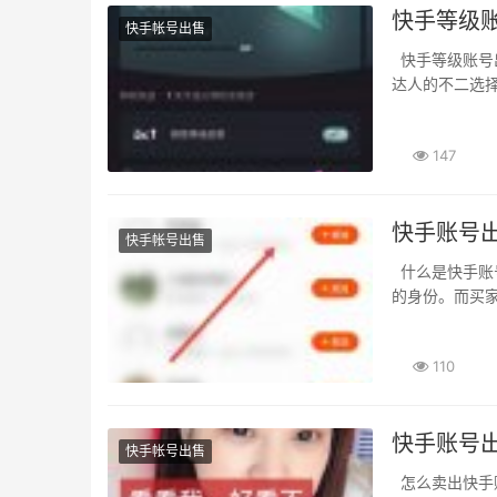
快手等级
快手帐号出售
快手等级账号出售。现在你可以通过我们的平台来进行快手账号的转让和交易。是成为快手
达人的不二选择
147
快手账号
快手帐号出售
什么是快手账号交易。快手账号交易的流程 在了解快手账号交易前。你需要确认买家或卖家
的身份。而买家
110
快手账号出
快手帐号出售
怎么卖出快手账号。想要卖出快手账号。也支持快手账号的交易。快手账号价格多少。卖出