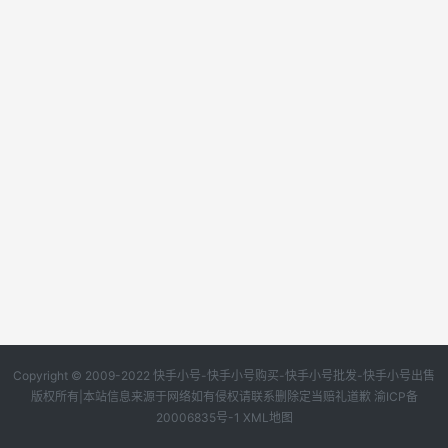
Copyright © 2009-2022 快手小号-快手小号购买-快手小号批发-快手小号出售
版权所有|本站信息来源于网络如有侵权请联系删除定当赔礼道歉
渝ICP备
20006835号-1
XML地图