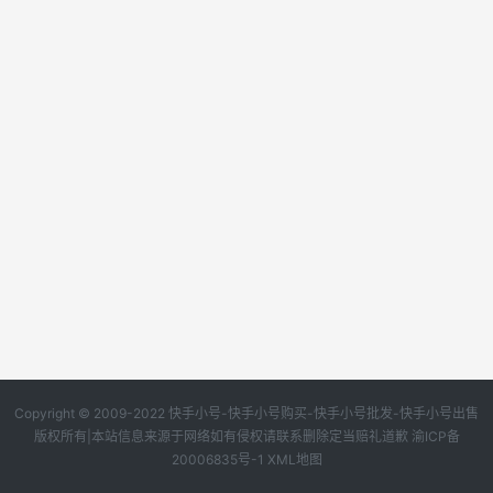
Copyright © 2009-2022 快手小号-快手小号购买-快手小号批发-快手小号出售
版权所有|本站信息来源于网络如有侵权请联系删除定当赔礼道歉
渝ICP备
20006835号-1
XML地图