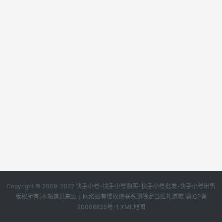
Copyright © 2009-2022 快手小号-快手小号购买-快手小号批发-快手小号出售
版权所有|本站信息来源于网络如有侵权请联系删除定当赔礼道歉
渝ICP备
20006835号-1
XML地图