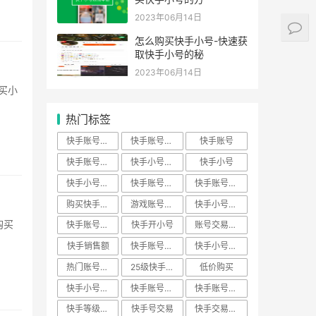
2023年06月14日
怎么购买快手小号-快速获
取快手小号的秘
2023年06月14日
热门标签
快手账号买卖
快手账号购买
快手账号
快手账号交易
快手小号购买
快手小号
快手小号批发
快手账号出售
快手账号批发
购买快手账号
游戏账号交易
快手小号下载
快手账号回收
快手开小号
账号交易平台
快手销售额
快手账号转让
快手小号出售
热门账号数据
25级快手账号
低价购买
快手小号平台
快手账号私人
快手账号价格
快手等级神器
快手号交易
快手交易安全