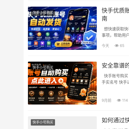
快手优质
快手小号购买
南
想快速获取快手优质账号？本文介绍快手优质账号自动发货的优势、选择方法以及购买注意
事项，帮助用户
今天
65
安全靠谱
快手小号购买
快手账号购买 快手账号出售 快手账号批发 快手账号交易 快手粉丝号 快手白号 快手蓝v 快
手实名号 快手达
9月前
114
如何通过
快手小号购买